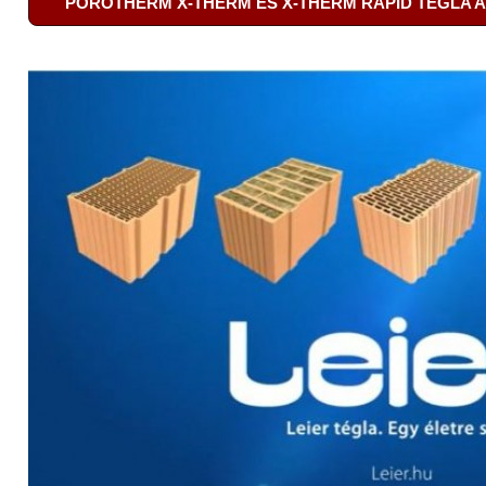
POROTHERM X-THERM ÉS X-THERM RAPID TÉGLA A