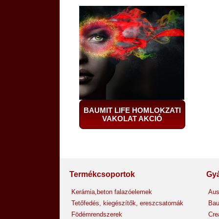
BAUMIT LIFE HOMLOKZATI
VAKOLAT AKCIÓ
Termékcsoportok
Gyá
Kerámia,beton falazóelemek
Aus
Tetőfedés, kiegészítők, ereszcsatornák
Bau
Födémrendszerek
Cre