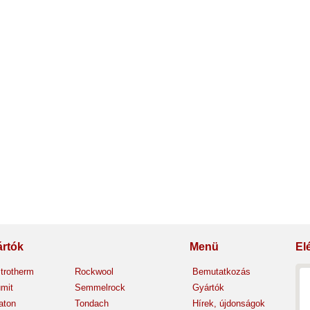
rtók
Menü
El
trotherm
Rockwool
Bemutatkozás
mit
Semmelrock
Gyártók
aton
Tondach
Hírek, újdonságok