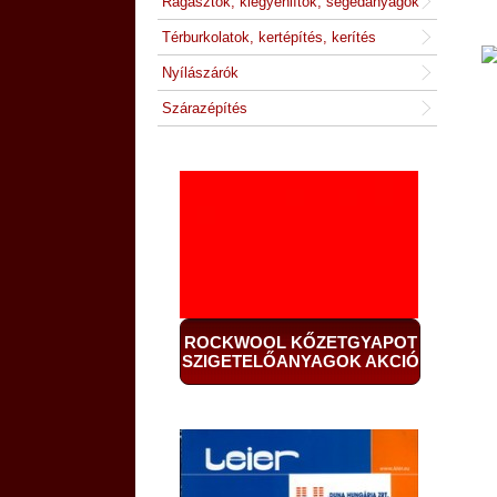
Ragasztók, kiegyenlítők, segédanyagok
Térburkolatok, kertépítés, kerítés
Nyílászárók
Szárazépítés
ROCKWOOL KŐZETGYAPOT
SZIGETELŐANYAGOK AKCIÓ