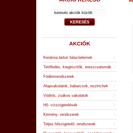
A
AKCIÓK
Kerámia,beton falazóelemek
Tetőfedés, kiegészítők, ereszcsatornák
Födémrendszerek
Alapvakolatok, habarcsok, esztrichek
Vödrös, zsákos vakolatok
Hő- vízszigetelések
Kémény- rendszerek
Teljes hőszigetelő- rendszerek