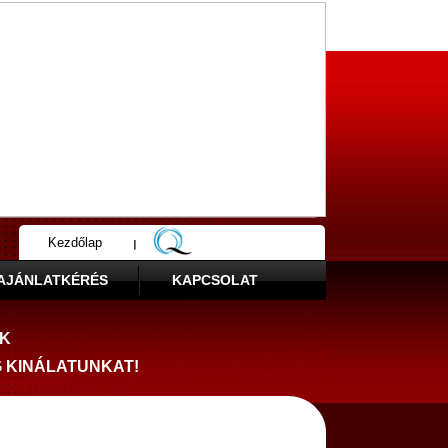
Kezdőlap
Fürdőszobaszalon
AJÁNLATKÉRÉS
KAPCSOLAT
NK
G KINÁLATUNKAT!