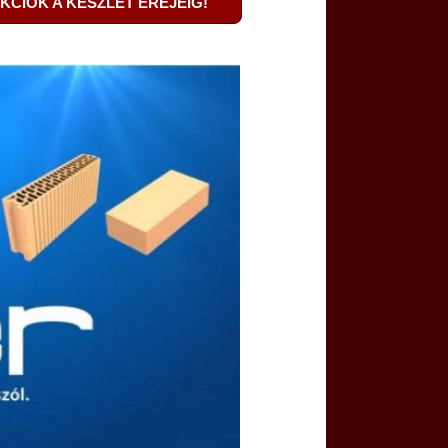
KCIÓK A KÉSZLET EREJÉIG!