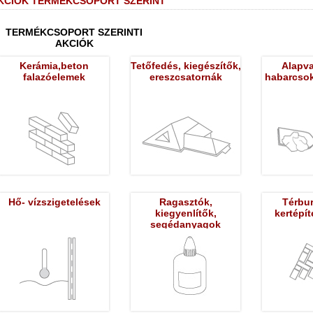
KCIÓK TERMÉKCSOPORT SZERINT
TERMÉKCSOPORT SZERINTI
AKCIÓK
Kerámia,beton
Tetőfedés, kiegészítők,
Alapva
falazóelemek
ereszcsatornák
habarcsok
Hő- vízszigetelések
Ragasztók,
Térbur
kiegyenlítők,
kertépít
segédanyagok